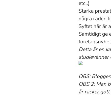
etc..)
Starka prestat
några rader. 
Syftet här är a
Samtidigt ge e
företagsnyhete
Detta är en k
studievänner 
OBS: Bloggen 
OBS 2: Man be
år räcker gott