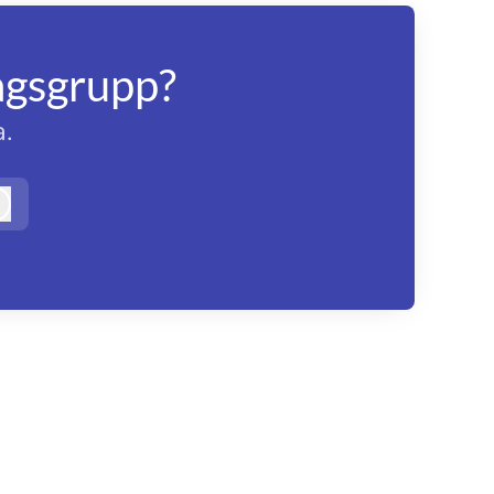
agsgrupp?
.
Logga in