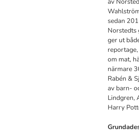
av Norsted
Wahlströms
sedan 2016
Norstedts 
ger ut båd
reportage,
om mat, häl
närmare 30
Rabén & S
av barn- o
Lindgren, 
Harry Pott
Grundade