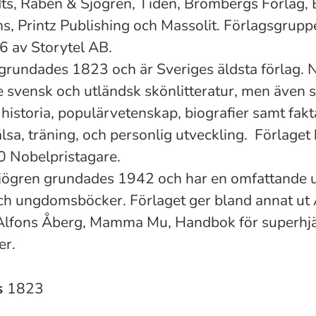
ts, Rabén & Sjögren, Tiden, Brombergs Förlag, 
, Printz Publishing och Massolit. Förlagsgrupp
 av Storytel AB.
grundades 1823 och är Sveriges äldsta förlag. 
e svensk och utländsk skönlitteratur, men även 
 historia, populärvetenskap, biografier samt fak
sa, träning, och personlig utveckling. Förlaget h
 Nobelpristagare.
jögren grundades 1942 och har en omfattande u
ch ungdomsböcker. Förlaget ger bland annat ut 
Alfons Åberg, Mamma Mu, Handbok för superhjä
er.
s
1823