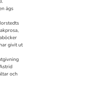
B.
en ägs
Norstedts
sakprosa,
taböcker
ar givit ut
tgivning
Astrid
ltar och