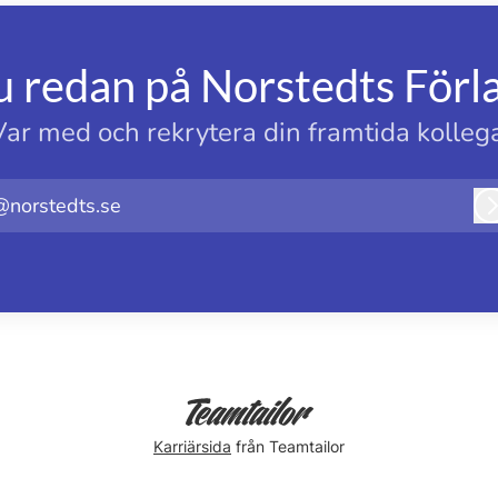
u redan på Norstedts Förl
Var med och rekrytera din framtida kollega
@norstedts.se
Karriärsida
från Teamtailor