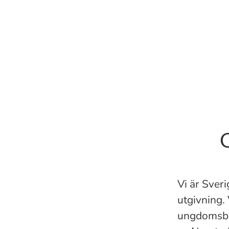
Top-10 & bästa företag i tävli
Vi är Sve
utgivning. 
ungdomsböc