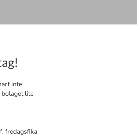
tag!
märt inte
bolaget lite
f, fredagsfika